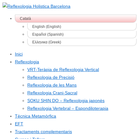
↓
Skip
Català
to
English
(
English
)
Main
Español
(
Spanish
)
Content
Ελληνικα
(
Greek
)
Inici
Reflexologia
VRT-Teràpia de Reflexologia Vertical
Reflexologia de Precisió
Reflexologia de les Mans
Reflexologia Crani-Sacral
SOKU SHIN DO – Reflexologia japonès
Reflexologia Vertebral – Espondiloterapia
Tècnica Metamòrfica
EFT
Tractaments complementaris