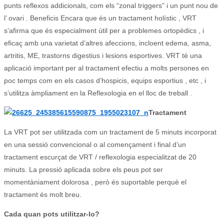
punts reflexos addicionals, com els “zonal triggers” i un punt nou de
l’ ovari .
Beneficis Encara que és un tractament holístic , VRT
s’afirma que és especialment útil per a problemes ortopèdics , i
eficaç amb una varietat d’altres afeccions, incloent edema, asma,
artritis, ME, trastorns digestius i lesions esportives.
VRT té una
aplicació important per al tractament efectiu a molts persones en
poc temps com en els casos d’hospicis, equips esportius , etc , i
s’utilitza àmpliament en la Reflexologia en el lloc de treball .
Tractament
La VRT pot ser utilitzada com un tractament de 5 minuts incorporat
en una sessió convencional o al començament i final d’un
tractament escurçat de VRT / reflexologia especialitzat de 20
minuts.
La pressió aplicada sobre els peus pot ser
momentàniament dolorosa , però és suportable perquè el
tractament és molt breu.
Cada quan pots utilitzar-lo?