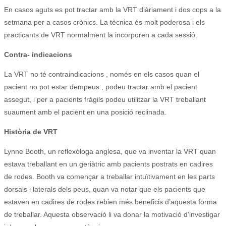
En casos aguts es pot tractar amb la VRT diàriament i dos cops a la
setmana per a casos crònics.
La tècnica és molt poderosa i els
practicants de VRT normalment la incorporen a cada sessió.
Contra- indicacions
La VRT no té contraindicacions , només en els casos quan el
pacient no pot estar dempeus , podeu tractar amb el pacient
assegut, i per a pacients fràgils podeu utilitzar la VRT treballant
suaument amb el pacient en una posició reclinada.
Història de VRT
Lynne Booth, un reflexòloga anglesa, que va inventar la VRT quan
estava treballant en un geriàtric amb pacients postrats en cadires
de rodes.
Booth va començar a treballar intuïtivament en les parts
dorsals i laterals dels peus, quan va notar que els pacients que
estaven en cadires de rodes rebien més beneficis d’aquesta forma
de treballar.
Aquesta observació li va donar la motivació d’investigar