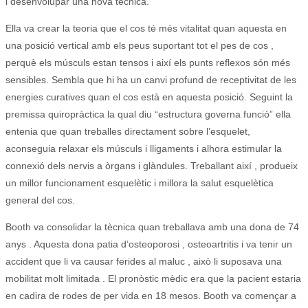
i desenvolupar una nova tècnica.
Ella va crear la teoria que el cos té més vitalitat quan aquesta en
una posició vertical amb els peus suportant tot el pes de cos ,
perquè els músculs estan tensos i així els punts reflexos són més
sensibles.
Sembla que hi ha un canvi profund de receptivitat de les
energies curatives quan el cos està en aquesta posició.
Seguint la
premissa quiropràctica la qual diu “estructura governa funció” ella
entenia que quan treballes directament sobre l’esquelet,
aconseguia relaxar els músculs i lligaments i alhora estimular la
connexió dels nervis a òrgans i glàndules.
Treballant així , produeix
un millor funcionament esquelètic i millora la salut esquelètica
general del cos.
Booth va consolidar la tècnica quan treballava amb una dona de 74
anys .
Aquesta dona patia d’osteoporosi , osteoartritis i va tenir un
accident que li va causar ferides al maluc , això li suposava una
mobilitat molt limitada .
El pronòstic mèdic era que la pacient estaria
en cadira de rodes de per vida en 18 mesos.
Booth va començar a